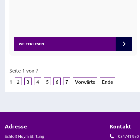
WEITERLESEN …
Seite 1 von 7
1
2
3
4
5
6
7
Vorwärts
Ende
Adresse
Kontakt
Schloß Hoym Stiftung
034741 950