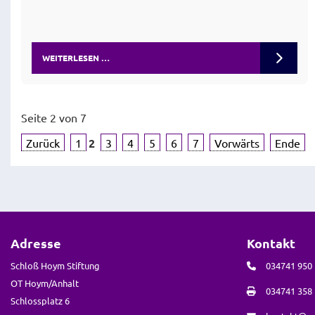
WEITERLESEN …
Seite 2 von 7
Zurück
1
2
3
4
5
6
7
Vorwärts
Ende
Adresse
Kontakt
Schloß Hoym Stiftung
034741 950
OT Hoym/Anhalt
034741 358
Schlossplatz 6