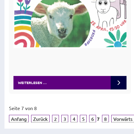
WEITERLESEN …
Seite 7 von 8
Anfang
Zurück
2
3
4
5
6
7
8
Vorwärts