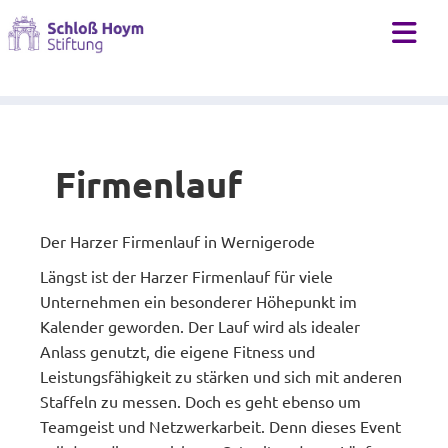
Behindertenhilfe
Förderverein
Leistungen
Geschichte
Mediathek
Behindertenhilfe
Wohnformen
Freunde v. Schloss Hoym e.V.
Zeitung
Historie
Pflegeheim und Altenhilfe
Spenden
Links
Ehrungen
Tagesförderung nach dem Zwei-Milieu-Prinzip
Firmenlauf
Kinder- und Jugendhilfe
Antrag auf Heimaufnahme
Downloads
Beratungsstelle
Bilder
Der Harzer Firmenlauf in Wernigerode
Videos
Längst ist der Harzer Firmenlauf für viele
Unternehmen ein besonderer Höhepunkt im
Kalender geworden. Der Lauf wird als idealer
Anlass genutzt, die eigene Fitness und
Leistungsfähigkeit zu stärken und sich mit anderen
Staffeln zu messen. Doch es geht ebenso um
Teamgeist und Netzwerkarbeit. Denn dieses Event